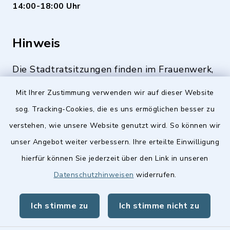
14:00-18:00 Uhr
Hinweis
Die Stadtratsitzungen finden im Frauenwerk,
Deutenbacher Straße 1, 90547 Stein statt.
Mit Ihrer Zustimmung verwenden wir auf dieser Website
sog. Tracking-Cookies, die es uns ermöglichen besser zu
verstehen, wie unsere Website genutzt wird. So können wir
Quicklinks
unser Angebot weiter verbessern. Ihre erteilte Einwilligung
hierfür können Sie jederzeit über den Link in unseren
Stellenangebote
Datenschutzhinweisen
widerrufen.
BayernPortal
Ich stimme zu
Ich stimme nicht zu
Landkreis Fürth