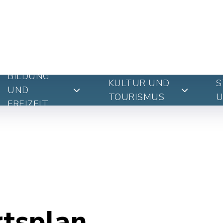
BILDUNG
KULTUR UND
S
UND
TOURISMUS
U
FREIZEIT
rtsplan