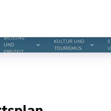
BILDUNG
KULTUR UND
S
UND
TOURISMUS
U
FREIZEIT
rtsplan