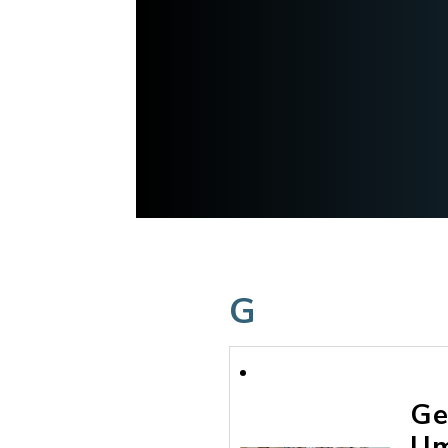
G
Ge
Um