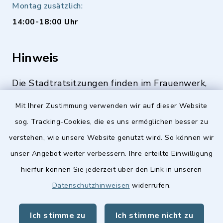
Montag zusätzlich:
14:00-18:00 Uhr
Hinweis
Die Stadtratsitzungen finden im Frauenwerk,
Deutenbacher Straße 1, 90547 Stein statt.
Mit Ihrer Zustimmung verwenden wir auf dieser Website
sog. Tracking-Cookies, die es uns ermöglichen besser zu
verstehen, wie unsere Website genutzt wird. So können wir
Quicklinks
unser Angebot weiter verbessern. Ihre erteilte Einwilligung
hierfür können Sie jederzeit über den Link in unseren
Stellenangebote
Datenschutzhinweisen
widerrufen.
BayernPortal
Ich stimme zu
Ich stimme nicht zu
Landkreis Fürth