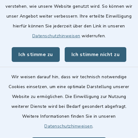
verstehen, wie unsere Website genutzt wird. So können wir
Quicklinks
unser Angebot weiter verbessern. Ihre erteilte Einwilligung
hierfür können Sie jederzeit über den Link in unseren
Stellenangebote
Datenschutzhinweisen
widerrufen.
BayernPortal
Ich stimme zu
Ich stimme nicht zu
Landkreis Fürth
Wir weisen darauf hin, dass wir technisch notwendige
Cookies einsetzen, um eine optimale Darstellung unserer
Website zu ermöglichen. Die Einwilligung zur Nutzung
Kontakt
weiterer Dienste wird bei Bedarf gesondert abgefragt.
Weitere Informationen finden Sie in unseren
Barrierefreiheit
Datenschutzhinweisen
.
Datenschutz