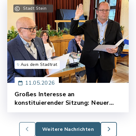
Stadt Stein
Aus dem Stadtrat
11.05.2026
Großes Interesse an
konstituierender Sitzung: Neuer
Stadtrat nimmt in Stein die Arbeit
Mit einem enormen Publikumsinteresse ist
auf
der neu gewählte Steiner Stadtrat in seine
Weitere Nachrichten
erste Sitzung der neuen Wahlperiode