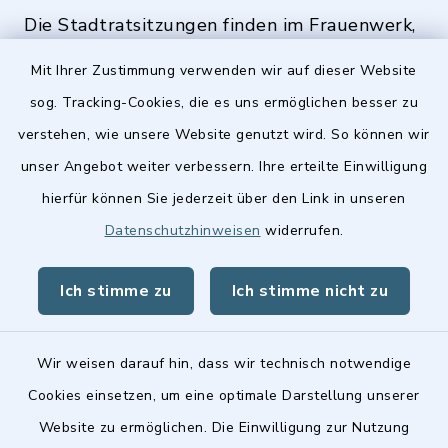
Die Stadtratsitzungen finden im Frauenwerk,
Deutenbacher Straße 1, 90547 Stein statt.
Mit Ihrer Zustimmung verwenden wir auf dieser Website
sog. Tracking-Cookies, die es uns ermöglichen besser zu
verstehen, wie unsere Website genutzt wird. So können wir
Quicklinks
unser Angebot weiter verbessern. Ihre erteilte Einwilligung
hierfür können Sie jederzeit über den Link in unseren
Stellenangebote
Datenschutzhinweisen
widerrufen.
BayernPortal
Ich stimme zu
Ich stimme nicht zu
Landkreis Fürth
Wir weisen darauf hin, dass wir technisch notwendige
Cookies einsetzen, um eine optimale Darstellung unserer
Website zu ermöglichen. Die Einwilligung zur Nutzung
Kontakt