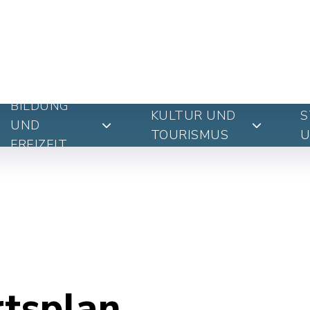
BILDUNG
KULTUR UND
S
UND
TOURISMUS
U
FREIZEIT
rtsplan