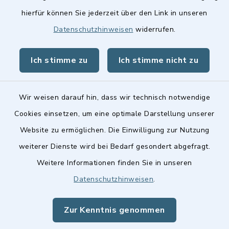
hierfür können Sie jederzeit über den Link in unseren
Stellenangebote
Datenschutzhinweisen
widerrufen.
BayernPortal
Ich stimme zu
Ich stimme nicht zu
Landkreis Fürth
Wir weisen darauf hin, dass wir technisch notwendige
Cookies einsetzen, um eine optimale Darstellung unserer
Website zu ermöglichen. Die Einwilligung zur Nutzung
Kontakt
weiterer Dienste wird bei Bedarf gesondert abgefragt.
Weitere Informationen finden Sie in unseren
Barrierefreiheit
Datenschutzhinweisen
.
Datenschutz
Zur Kenntnis genommen
Impressum