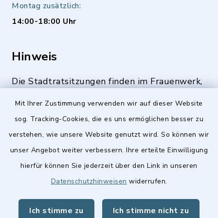
Montag zusätzlich:
14:00-18:00 Uhr
Hinweis
Die Stadtratsitzungen finden im Frauenwerk,
Deutenbacher Straße 1, 90547 Stein statt.
Mit Ihrer Zustimmung verwenden wir auf dieser Website
sog. Tracking-Cookies, die es uns ermöglichen besser zu
verstehen, wie unsere Website genutzt wird. So können wir
Quicklinks
unser Angebot weiter verbessern. Ihre erteilte Einwilligung
hierfür können Sie jederzeit über den Link in unseren
Stellenangebote
Datenschutzhinweisen
widerrufen.
BayernPortal
Ich stimme zu
Ich stimme nicht zu
Landkreis Fürth