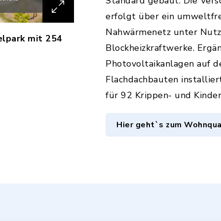
Standard gebaut. Die Vers
erfolgt über ein umweltfr
Nahwärmenetz unter Nutz
lpark mit 254
Blockheizkraftwerke. Erg
Photovoltaikanlagen auf d
Flachdachbauten installiert
für 92 Krippen- und Kinder
Hier geht`s zum Wohnquar