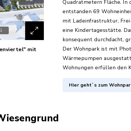
Quadratmetern Fläche. In 
entstanden 69 Wohneinhei
mit Ladeinfrastruktur, Fre
eine Kindertagesstätte. Da
G
konsequent durchdacht, gr
Der Wohnpark ist mit Pho
nviertel" mit
Wärmepumpen ausgestatte
Wohnungen erfüllen den 
Hier geht`s zum Wohnpar
Wiesengrund