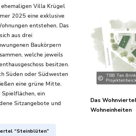
ehemaligen Villa Krügel
mmer 2025 eine exklusive
Wohnungen entstehen. Das
ich aus drei
chwungenen Baukörpern
usammen, welche jeweils
enthausgeschoss besitzen.
ch Süden oder Südwesten
TBB Ten Brin
Projektentwi
ießen eine grüne Mitte.
Spielflächen, ein
Das Wohnviertel
edene Sitzangebote und
Wohneinheiten
ertel “Steinblüten”