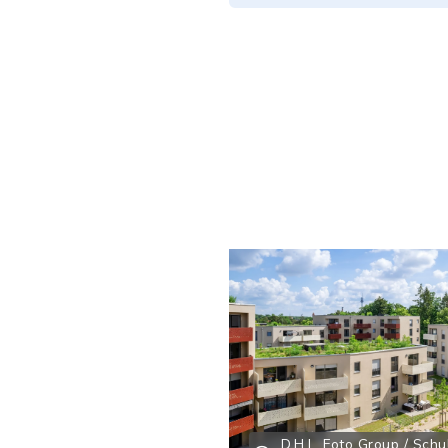
D.H.L. Foto Group / Schu