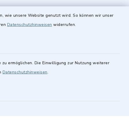
en, wie unsere Website genutzt wird. So können wir unser
eren
Datenschutzhinweisen
widerrufen.
Quicklinks
Stellenangebote
finden im
cher
BayernPortal
statt.
 zu ermöglichen. Die Einwilligung zur Nutzung weiterer
Landkreis Fürth
en
Datenschutzhinweisen
.