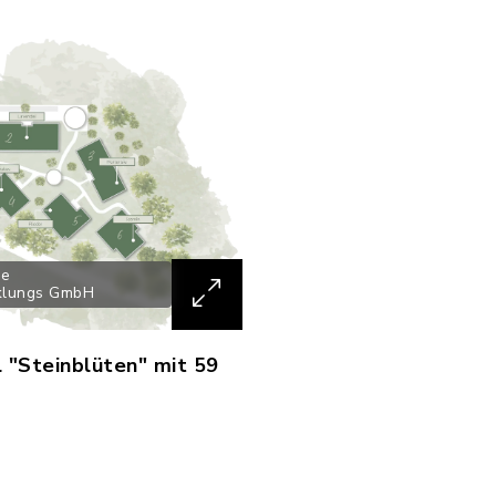
ke
cklungs GmbH
 "Steinblüten" mit 59