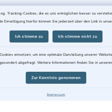
og. Tracking-Cookies, die es uns ermöglichen besser zu versteh
te Einwilligung hierfür können Sie jederzeit über den Link in uns
gszeiten
Hinweis
Freitag:
Ich stimme zu
Ich stimme nicht zu
Die Stadtratsitzungen 
00 Uhr
Frauenwerk, Deutenba
Straße 1, 90547 Stein 
Cookies einsetzen, um eine optimale Darstellung unserer Website
tzlich:
 gesondert abgefragt. Weitere Informationen finden Sie in unser
00 Uhr
Zur Kenntnis genommen
Impressum