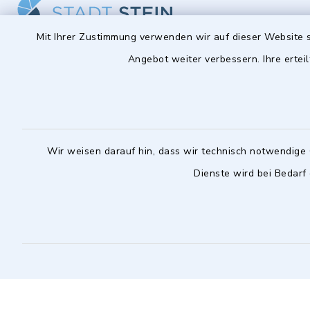
Mit Ihrer Zustimmung verwenden wir auf dieser Website s
Angebot weiter verbessern. Ihre erteil
Stadt Stein
Öffnun
Montag bis 
Hauptstraße 56
90547 Stein
08:00-12:
0911 6801-0
Wir weisen darauf hin, dass wir technisch notwendige 
Montag zusä
0911 6801-1977
Dienste wird bei Bedarf
14:00-18:
info@stadt-stein.de
facebook
instagram
youtube
LinkedIn