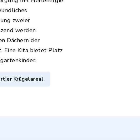
orgung mit Heizenergie
eundliches
ung zweier
änzend werden
en Dächern der
. Eine Kita bietet Platz
gartenkinder.
tier Krügelareal