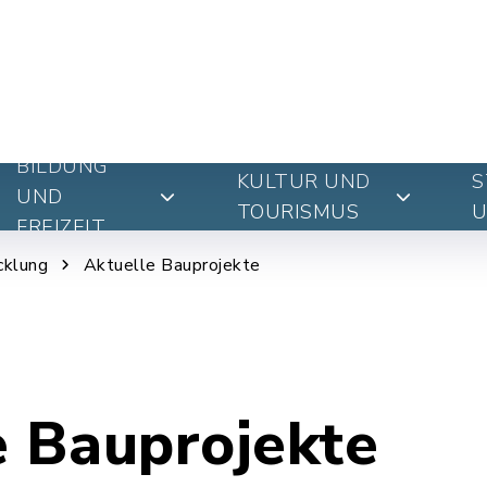
BILDUNG
KULTUR UND
S
UND
TOURISMUS
U
FREIZEIT
cklung
Aktuelle Bauprojekte
e Bauprojekte