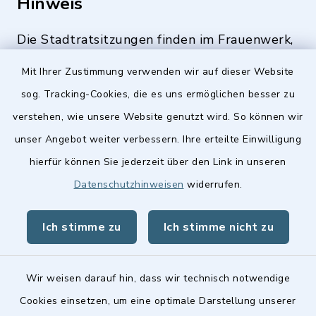
Hinweis
Die Stadtratsitzungen finden im Frauenwerk,
Deutenbacher Straße 1, 90547 Stein statt.
Mit Ihrer Zustimmung verwenden wir auf dieser Website
sog. Tracking-Cookies, die es uns ermöglichen besser zu
verstehen, wie unsere Website genutzt wird. So können wir
Quicklinks
unser Angebot weiter verbessern. Ihre erteilte Einwilligung
hierfür können Sie jederzeit über den Link in unseren
Stellenangebote
Datenschutzhinweisen
widerrufen.
BayernPortal
Ich stimme zu
Ich stimme nicht zu
Landkreis Fürth
Wir weisen darauf hin, dass wir technisch notwendige
Cookies einsetzen, um eine optimale Darstellung unserer