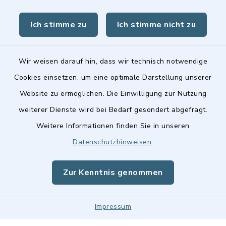
BayernPortal
Ich stimme zu
Ich stimme nicht zu
Landkreis Fürth
Wir weisen darauf hin, dass wir technisch notwendige
Cookies einsetzen, um eine optimale Darstellung unserer
Website zu ermöglichen. Die Einwilligung zur Nutzung
Kontakt
weiterer Dienste wird bei Bedarf gesondert abgefragt.
Weitere Informationen finden Sie in unseren
Barrierefreiheit
Datenschutzhinweisen
.
Datenschutz
Zur Kenntnis genommen
Impressum
Impressum
Sitemap