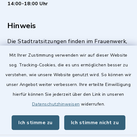
14:00-18:00 Uhr
Hinweis
Die Stadtratsitzungen finden im Frauenwerk,
Deutenbacher Straße 1, 90547 Stein statt.
Mit Ihrer Zustimmung verwenden wir auf dieser Website
sog. Tracking-Cookies, die es uns ermöglichen besser zu
verstehen, wie unsere Website genutzt wird. So können wir
Quicklinks
unser Angebot weiter verbessern. Ihre erteilte Einwilligung
hierfür können Sie jederzeit über den Link in unseren
Stellenangebote
Datenschutzhinweisen
widerrufen.
BayernPortal
Ich stimme zu
Ich stimme nicht zu
Landkreis Fürth