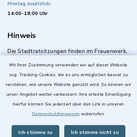
Montag zusätzlich:
14:00-18:00 Uhr
Hinweis
Die Stadtratsitzungen finden im Frauenwerk,
Deutenbacher Straße 1, 90547 Stein statt.
Mit Ihrer Zustimmung verwenden wir auf dieser Website
sog. Tracking-Cookies, die es uns ermöglichen besser zu
verstehen, wie unsere Website genutzt wird. So können wir
Quicklinks
unser Angebot weiter verbessern. Ihre erteilte Einwilligung
hierfür können Sie jederzeit über den Link in unseren
Stellenangebote
Datenschutzhinweisen
widerrufen.
BayernPortal
Ich stimme zu
Ich stimme nicht zu
Landkreis Fürth