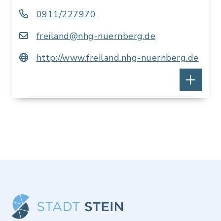
0911/227970
freiland@nhg-nuernberg.de
http://www.freiland.nhg-nuernberg.de
Öffnungszeiten: Mai-September
An Wochenenden und Feiertagen 09.00 -
18.00 Uhr
In Karte anzeigen
Route planen