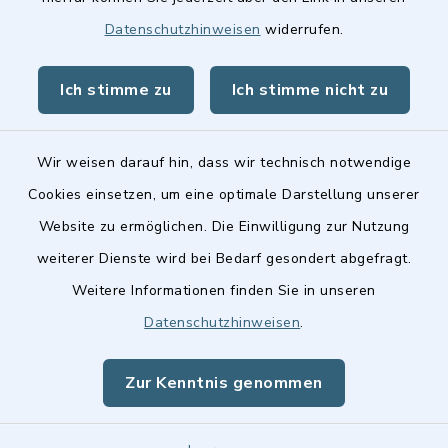
Stellenangebote
Datenschutzhinweisen
widerrufen.
BayernPortal
Ich stimme zu
Ich stimme nicht zu
Landkreis Fürth
Wir weisen darauf hin, dass wir technisch notwendige
Cookies einsetzen, um eine optimale Darstellung unserer
Website zu ermöglichen. Die Einwilligung zur Nutzung
Kontakt
weiterer Dienste wird bei Bedarf gesondert abgefragt.
Weitere Informationen finden Sie in unseren
Barrierefreiheit
Datenschutzhinweisen
.
Datenschutz
Zur Kenntnis genommen
Impressum