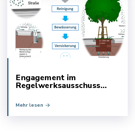
Engagement im
Regelwerksausschuss
(RWA) Baumstandorte
und Regenwasser-
Mehr lesen
bewirtschaftung