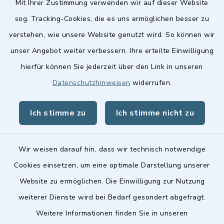
Mit Ihrer Zustimmung verwenden wir auf dieser Website
sog. Tracking-Cookies, die es uns ermöglichen besser zu
verstehen, wie unsere Website genutzt wird. So können wir
Quicklinks
unser Angebot weiter verbessern. Ihre erteilte Einwilligung
hierfür können Sie jederzeit über den Link in unseren
Stellenangebote
Datenschutzhinweisen
widerrufen.
BayernPortal
Ich stimme zu
Ich stimme nicht zu
Landkreis Fürth
Wir weisen darauf hin, dass wir technisch notwendige
Cookies einsetzen, um eine optimale Darstellung unserer
Website zu ermöglichen. Die Einwilligung zur Nutzung
Kontakt
weiterer Dienste wird bei Bedarf gesondert abgefragt.
Weitere Informationen finden Sie in unseren
Barrierefreiheit