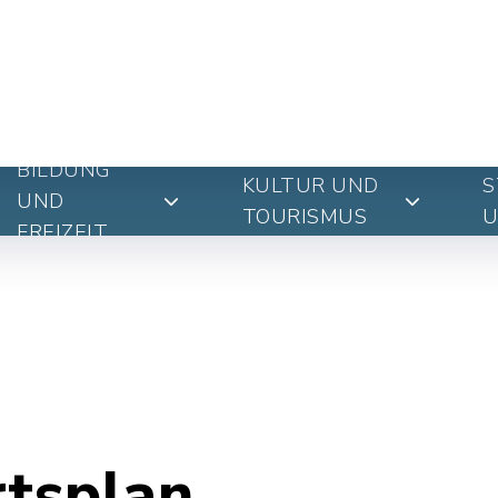
BILDUNG
KULTUR UND
S
UND
TOURISMUS
U
FREIZEIT
rtsplan