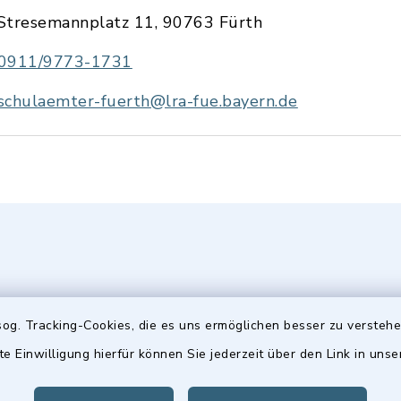
Stresemannplatz 11, 90763 Fürth
0911/9773-1731
schulaemter-fuerth@lra-fue.bayern.de
og. Tracking-Cookies, die es uns ermöglichen besser zu versteh
gszeiten
Hinweis
te Einwilligung hierfür können Sie jederzeit über den Link in uns
Freitag: