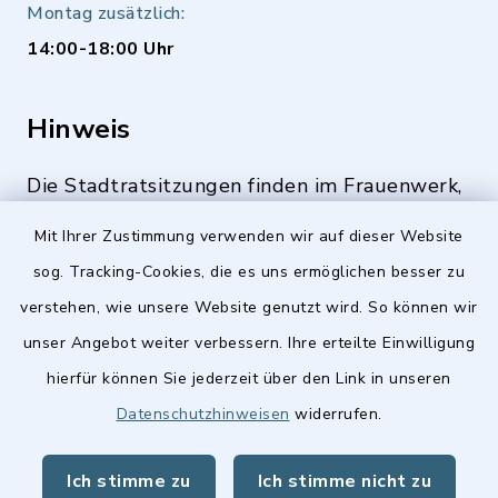
Montag zusätzlich:
14:00-18:00 Uhr
Hinweis
Die Stadtratsitzungen finden im Frauenwerk,
Deutenbacher Straße 1, 90547 Stein statt.
Mit Ihrer Zustimmung verwenden wir auf dieser Website
sog. Tracking-Cookies, die es uns ermöglichen besser zu
verstehen, wie unsere Website genutzt wird. So können wir
Quicklinks
unser Angebot weiter verbessern. Ihre erteilte Einwilligung
hierfür können Sie jederzeit über den Link in unseren
Stellenangebote
Datenschutzhinweisen
widerrufen.
BayernPortal
Ich stimme zu
Ich stimme nicht zu
Landkreis Fürth