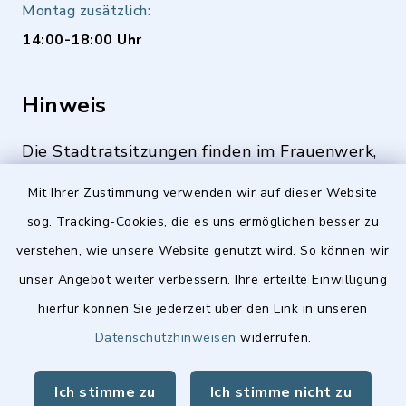
Montag zusätzlich:
14:00-18:00 Uhr
Hinweis
Die Stadtratsitzungen finden im Frauenwerk,
Deutenbacher Straße 1, 90547 Stein statt.
Mit Ihrer Zustimmung verwenden wir auf dieser Website
sog. Tracking-Cookies, die es uns ermöglichen besser zu
verstehen, wie unsere Website genutzt wird. So können wir
Quicklinks
unser Angebot weiter verbessern. Ihre erteilte Einwilligung
hierfür können Sie jederzeit über den Link in unseren
Stellenangebote
Datenschutzhinweisen
widerrufen.
BayernPortal
Ich stimme zu
Ich stimme nicht zu
Landkreis Fürth