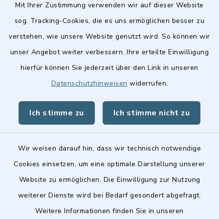
Mit Ihrer Zustimmung verwenden wir auf dieser Website
sog. Tracking-Cookies, die es uns ermöglichen besser zu
verstehen, wie unsere Website genutzt wird. So können wir
Quicklinks
unser Angebot weiter verbessern. Ihre erteilte Einwilligung
hierfür können Sie jederzeit über den Link in unseren
Stellenangebote
Datenschutzhinweisen
widerrufen.
BayernPortal
Ich stimme zu
Ich stimme nicht zu
Landkreis Fürth
Wir weisen darauf hin, dass wir technisch notwendige
Cookies einsetzen, um eine optimale Darstellung unserer
Website zu ermöglichen. Die Einwilligung zur Nutzung
Kontakt
weiterer Dienste wird bei Bedarf gesondert abgefragt.
Weitere Informationen finden Sie in unseren
Barrierefreiheit