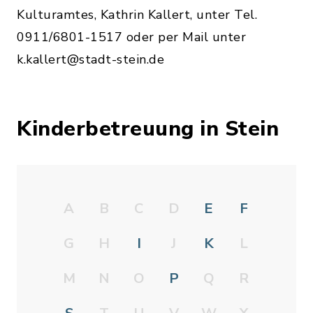
Kulturamtes, Kathrin Kallert, unter Tel.
0911/6801-1517 oder per Mail unter
k.kallert@stadt-stein.de
Kinderbetreuung in Stein
A
B
C
D
E
F
G
H
I
J
K
L
M
N
O
P
Q
R