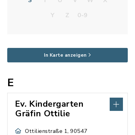
S
T
U
V
W
X
Y
Z
0-9
In Karte anzeigen
E
Ev. Kindergarten
Gräfin Ottilie
Ottilienstraße 1, 90547