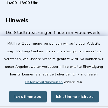
14:00-18:00 Uhr
Hinweis
Die Stadtratsitzungen finden im Frauenwerk,
Deutenbacher Straße 1, 90547 Stein statt.
Mit Ihrer Zustimmung verwenden wir auf dieser Website
sog. Tracking-Cookies, die es uns ermöglichen besser zu
verstehen, wie unsere Website genutzt wird. So können wir
Quicklinks
unser Angebot weiter verbessern. Ihre erteilte Einwilligung
hierfür können Sie jederzeit über den Link in unseren
Stellenangebote
Datenschutzhinweisen
widerrufen.
BayernPortal
Ich stimme zu
Ich stimme nicht zu
Landkreis Fürth