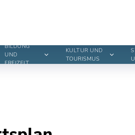
BILDUNG
KULTUR UND
S
UND
TOURISMUS
U
FREIZEIT
rtsplan