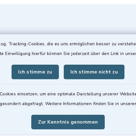
og. Tracking-Cookies, die es uns ermöglichen besser zu versteh
te Einwilligung hierfür können Sie jederzeit über den Link in uns
gszeiten
Hinweis
Freitag:
Die Stadtratsitzungen 
Ich stimme zu
Ich stimme nicht zu
00 Uhr
Frauenwerk, Deutenba
Straße 1, 90547 Stein 
Cookies einsetzen, um eine optimale Darstellung unserer Website
tzlich:
 gesondert abgefragt. Weitere Informationen finden Sie in unser
00 Uhr
Zur Kenntnis genommen