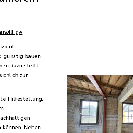
auwillige
izient,
nd günstig bauen
nen dazu stellt
ichlich zur
ste Hilfestellung,
em
nachhaltigen
n können. Neben