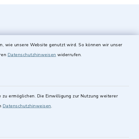
en, wie unsere Website genutzt wird. So können wir unser
eren
Datenschutzhinweisen
widerrufen.
Quicklinks
Stellenangebote
finden im
cher
BayernPortal
statt.
 zu ermöglichen. Die Einwilligung zur Nutzung weiterer
Landkreis Fürth
en
Datenschutzhinweisen
.