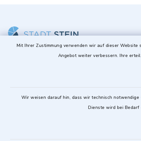
Mit Ihrer Zustimmung verwenden wir auf dieser Website s
Angebot weiter verbessern. Ihre erteil
Stadt Stein
Öffnun
Montag bis 
Hauptstraße 56
90547 Stein
08:00-12:
0911 6801-0
Wir weisen darauf hin, dass wir technisch notwendige 
Montag zusä
0911 6801-1977
Dienste wird bei Bedarf
14:00-18:
info@stadt-stein.de
facebook
instagram
youtube
LinkedIn