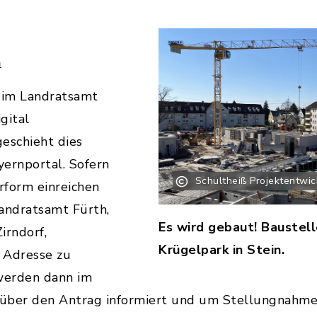
n
t im Landratsamt
gital
eschieht dies
ernportal. Sofern
Schultheiß Projektentwi
erform einreichen
Landratsamt Fürth,
Es wird gebaut! Baustel
irndorf,
Krügelpark in Stein.
 Adresse zu
werden dann im
s über den Antrag informiert und um Stellungnahm