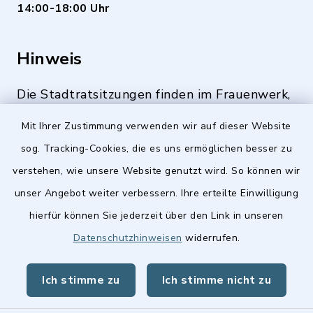
14:00-18:00 Uhr
Hinweis
Die Stadtratsitzungen finden im Frauenwerk,
Deutenbacher Straße 1, 90547 Stein statt.
Mit Ihrer Zustimmung verwenden wir auf dieser Website
sog. Tracking-Cookies, die es uns ermöglichen besser zu
verstehen, wie unsere Website genutzt wird. So können wir
Quicklinks
unser Angebot weiter verbessern. Ihre erteilte Einwilligung
hierfür können Sie jederzeit über den Link in unseren
Stellenangebote
Datenschutzhinweisen
widerrufen.
BayernPortal
Ich stimme zu
Ich stimme nicht zu
Landkreis Fürth