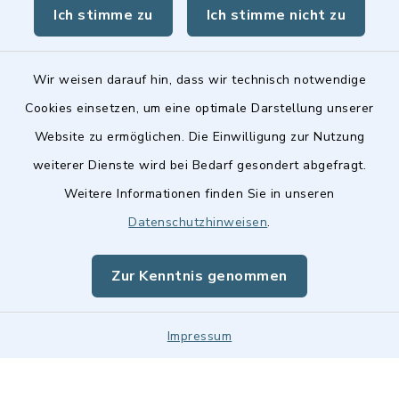
Ich stimme zu
Ich stimme nicht zu
Landkreis Fürth
Wir weisen darauf hin, dass wir technisch notwendige
Cookies einsetzen, um eine optimale Darstellung unserer
Website zu ermöglichen. Die Einwilligung zur Nutzung
Kontakt
weiterer Dienste wird bei Bedarf gesondert abgefragt.
Weitere Informationen finden Sie in unseren
Barrierefreiheit
Datenschutzhinweisen
.
Datenschutz
Zur Kenntnis genommen
Impressum
Impressum
Sitemap
Cookie-Einstellungen