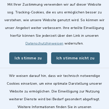
Deutenbacher Straße 1, 90547 Stein statt.
Mit Ihrer Zustimmung verwenden wir auf dieser Website
sog. Tracking-Cookies, die es uns ermöglichen besser zu
verstehen, wie unsere Website genutzt wird. So können wir
Quicklinks
unser Angebot weiter verbessern. Ihre erteilte Einwilligung
hierfür können Sie jederzeit über den Link in unseren
Stellenangebote
Datenschutzhinweisen
widerrufen.
BayernPortal
Ich stimme zu
Ich stimme nicht zu
Landkreis Fürth
Wir weisen darauf hin, dass wir technisch notwendige
Cookies einsetzen, um eine optimale Darstellung unserer
Website zu ermöglichen. Die Einwilligung zur Nutzung
Kontakt
weiterer Dienste wird bei Bedarf gesondert abgefragt.
Weitere Informationen finden Sie in unseren
Barrierefreiheit