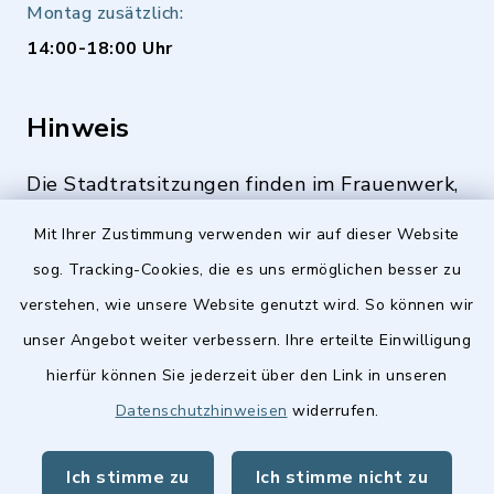
Montag zusätzlich:
14:00-18:00 Uhr
Hinweis
Die Stadtratsitzungen finden im Frauenwerk,
Deutenbacher Straße 1, 90547 Stein statt.
Mit Ihrer Zustimmung verwenden wir auf dieser Website
sog. Tracking-Cookies, die es uns ermöglichen besser zu
verstehen, wie unsere Website genutzt wird. So können wir
Quicklinks
unser Angebot weiter verbessern. Ihre erteilte Einwilligung
hierfür können Sie jederzeit über den Link in unseren
Stellenangebote
Datenschutzhinweisen
widerrufen.
BayernPortal
Ich stimme zu
Ich stimme nicht zu
Landkreis Fürth