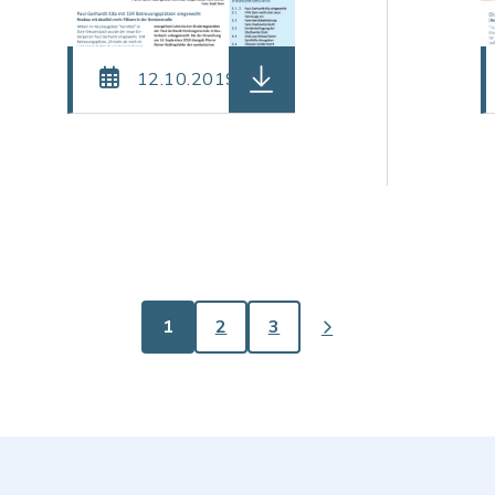
einame: Amtsblatt-17-2019.pdf, Dateierweiterung:
herunterladen (Dateiname: 
12.10.2019
1
2
3