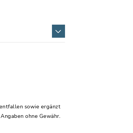
pdf, Dateigröße: 184,47 KB)
entfallen sowie ergänzt
e Angaben ohne Gewähr.