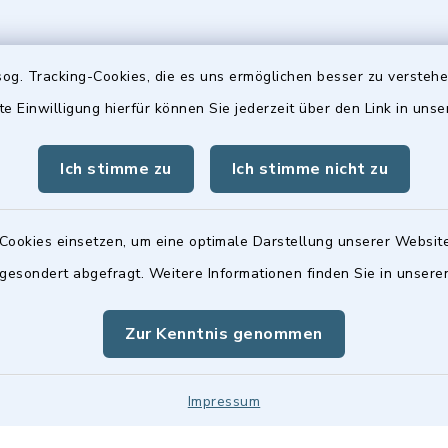
og. Tracking-Cookies, die es uns ermöglichen besser zu versteh
te Einwilligung hierfür können Sie jederzeit über den Link in uns
gszeiten
Hinweis
Freitag:
Ich stimme zu
Ich stimme nicht zu
Die Stadtratsitzungen 
00 Uhr
Frauenwerk, Deutenba
Straße 1, 90547 Stein 
Cookies einsetzen, um eine optimale Darstellung unserer Website
tzlich:
 gesondert abgefragt. Weitere Informationen finden Sie in unser
00 Uhr
Zur Kenntnis genommen
Impressum