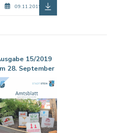
ung: pdf, Dateigröße: 5,96 MB)
Amtsblatt-19-2019-web.pdf, Dateierweiterung: pdf
herunterladen (Dateiname: Amtsblat
09.11.2019
usgabe 15/2019
m 28. September