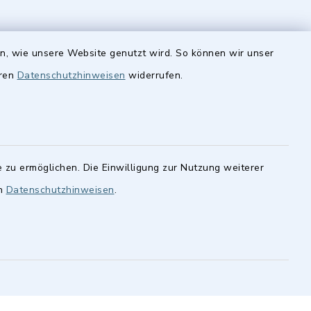
en, wie unsere Website genutzt wird. So können wir unser
eren
Datenschutzhinweisen
widerrufen.
Quicklinks
Stellenangebote
finden im
cher
BayernPortal
statt.
 zu ermöglichen. Die Einwilligung zur Nutzung weiterer
Landkreis Fürth
en
Datenschutzhinweisen
.