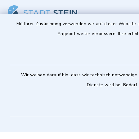
Mit Ihrer Zustimmung verwenden wir auf dieser Website s
Angebot weiter verbessern. Ihre erteil
Stadt Stein
Öffnun
Montag bis 
Hauptstraße 56
90547 Stein
08:00-12:
0911 6801-0
Wir weisen darauf hin, dass wir technisch notwendige 
Montag zusä
0911 6801-1977
Dienste wird bei Bedarf
14:00-18:
info@stadt-stein.de
facebook
instagram
youtube
LinkedIn