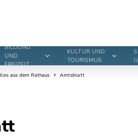
BILDUNG
KULTUR UND
S
UND
TOURISMUS
U
FREIZEIT
lles aus dem Rathaus
Amtsblatt
tt