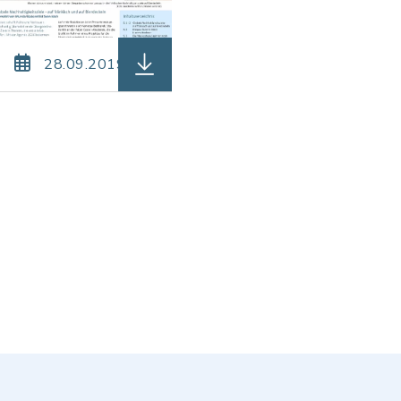
 pdf, Dateigröße: 3,16 MB)
Amtsblatt-16-2019.pdf, Dateierweiterung: pdf, Da
herunterladen (Dateiname: Amtsblat
28.09.2019