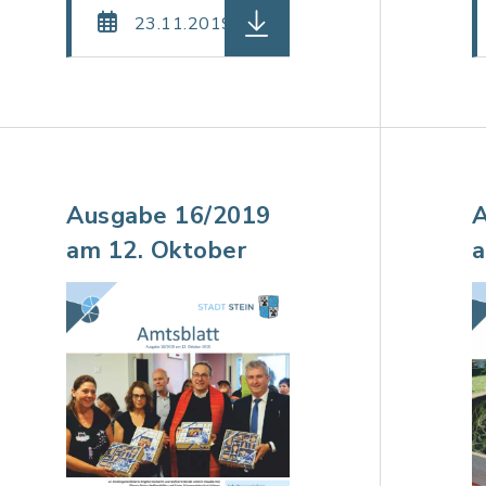
teiname: Amtsblatt-20-2019-Web.pdf, Dateierweiter
herunterladen (Dateiname: 
23.11.2019
Ausgabe 16/2019
A
am 12. Oktober
a