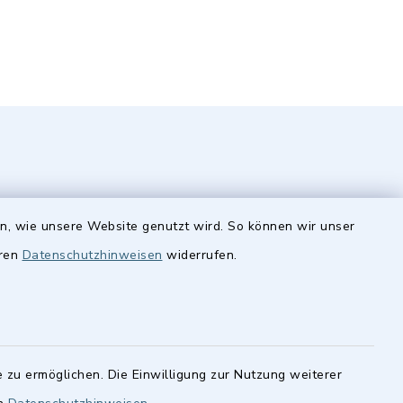
en, wie unsere Website genutzt wird. So können wir unser
eren
Datenschutzhinweisen
widerrufen.
Quicklinks
Stellenangebote
finden im
cher
BayernPortal
statt.
 zu ermöglichen. Die Einwilligung zur Nutzung weiterer
Landkreis Fürth