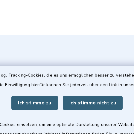
og. Tracking-Cookies, die es uns ermöglichen besser zu versteh
te Einwilligung hierfür können Sie jederzeit über den Link in uns
gszeiten
Hinweis
Freitag:
Die Stadtratsitzungen 
Ich stimme zu
Ich stimme nicht zu
00 Uhr
Frauenwerk, Deutenba
Straße 1, 90547 Stein 
Cookies einsetzen, um eine optimale Darstellung unserer Website
tzlich: