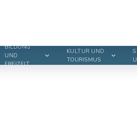
BILDUNG
KULTUR UND
S
UND
TOURISMUS
U
FREIZEIT