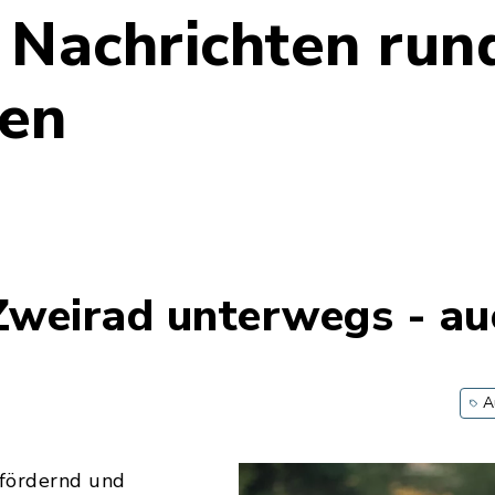
 Nachrichten run
en
Zweirad unterwegs - au
A
sfördernd und