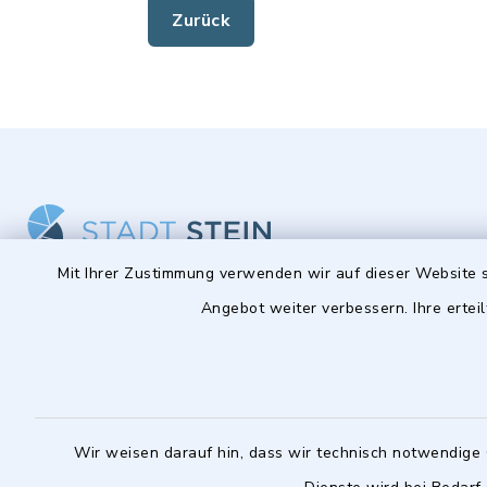
Zurück
Mit Ihrer Zustimmung verwenden wir auf dieser Website s
Angebot weiter verbessern. Ihre erteil
Stadt Stein
Öffnun
Montag bis 
Hauptstraße 56
90547 Stein
08:00-12:
0911 6801-0
Wir weisen darauf hin, dass wir technisch notwendige 
Montag zusä
0911 6801-1977