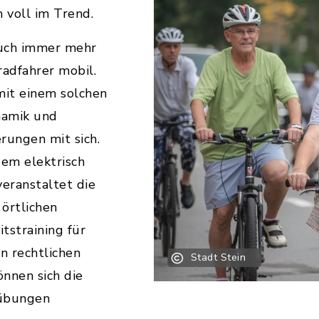
 voll im Trend.
auch immer mehr
radfahrer mobil.
it einem solchen
namik und
rungen mit sich.
em elektrisch
veranstaltet die
örtlichen
tstraining für
n rechtlichen
Stadt Stein
nnen sich die
rübungen