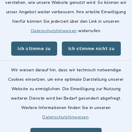
verstehen, wie unsere Website genutzt wird. So können wir
Quicklinks
unser Angebot weiter verbessern. Ihre erteilte Einwilligung
hierfür können Sie jederzeit über den Link in unseren
Stellenangebote
Datenschutzhinweisen
widerrufen.
BayernPortal
Ich stimme zu
Ich stimme nicht zu
Landkreis Fürth
Wir weisen darauf hin, dass wir technisch notwendige
Cookies einsetzen, um eine optimale Darstellung unserer
Website zu ermöglichen. Die Einwilligung zur Nutzung
Kontakt
weiterer Dienste wird bei Bedarf gesondert abgefragt.
Weitere Informationen finden Sie in unseren
Barrierefreiheit
Datenschutzhinweisen
.
Datenschutz