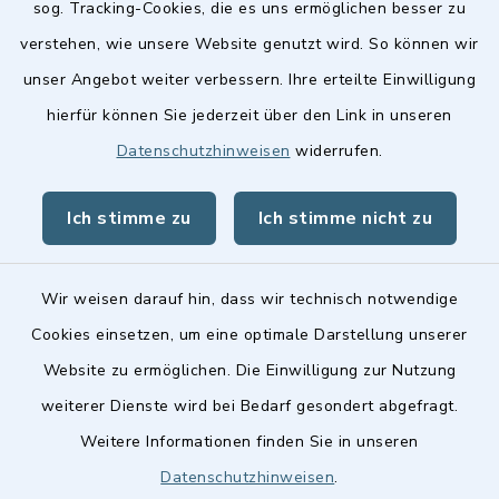
sog. Tracking-Cookies, die es uns ermöglichen besser zu
verstehen, wie unsere Website genutzt wird. So können wir
Quicklinks
unser Angebot weiter verbessern. Ihre erteilte Einwilligung
hierfür können Sie jederzeit über den Link in unseren
Stellenangebote
Datenschutzhinweisen
widerrufen.
BayernPortal
Ich stimme zu
Ich stimme nicht zu
Landkreis Fürth
Wir weisen darauf hin, dass wir technisch notwendige
Cookies einsetzen, um eine optimale Darstellung unserer
Website zu ermöglichen. Die Einwilligung zur Nutzung
Kontakt
weiterer Dienste wird bei Bedarf gesondert abgefragt.
Weitere Informationen finden Sie in unseren
Barrierefreiheit
Datenschutzhinweisen
.