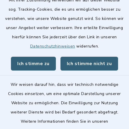
Mit Ihrer Zustimmung verwenden wir auf dieser Website
sog. Tracking-Cookies, die es uns ermöglichen besser zu
verstehen, wie unsere Website genutzt wird. So können wir
Quicklinks
unser Angebot weiter verbessern. Ihre erteilte Einwilligung
hierfür können Sie jederzeit über den Link in unseren
Stellenangebote
Datenschutzhinweisen
widerrufen.
BayernPortal
Ich stimme zu
Ich stimme nicht zu
Landkreis Fürth
Wir weisen darauf hin, dass wir technisch notwendige
Cookies einsetzen, um eine optimale Darstellung unserer
Website zu ermöglichen. Die Einwilligung zur Nutzung
Kontakt
weiterer Dienste wird bei Bedarf gesondert abgefragt.
Weitere Informationen finden Sie in unseren
Barrierefreiheit