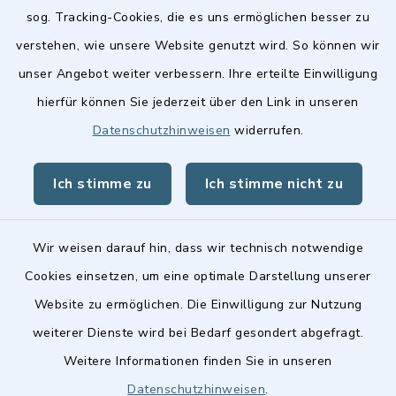
sog. Tracking-Cookies, die es uns ermöglichen besser zu
verstehen, wie unsere Website genutzt wird. So können wir
Quicklinks
unser Angebot weiter verbessern. Ihre erteilte Einwilligung
hierfür können Sie jederzeit über den Link in unseren
Stellenangebote
Datenschutzhinweisen
widerrufen.
BayernPortal
Ich stimme zu
Ich stimme nicht zu
Landkreis Fürth
Wir weisen darauf hin, dass wir technisch notwendige
Cookies einsetzen, um eine optimale Darstellung unserer
Website zu ermöglichen. Die Einwilligung zur Nutzung
Kontakt
weiterer Dienste wird bei Bedarf gesondert abgefragt.
Weitere Informationen finden Sie in unseren
Barrierefreiheit
Datenschutzhinweisen
.