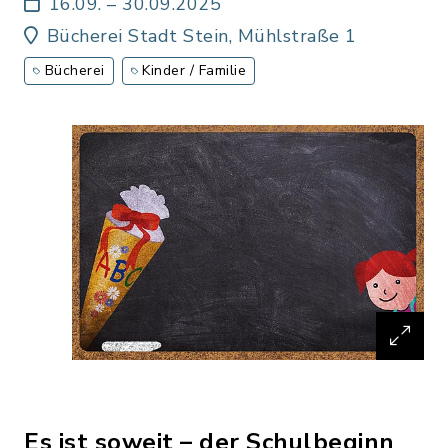
und junge Leseratten
16.09. – 30.09.2025
Bücherei Stadt Stein, Mühlstraße 1
Bücherei
Kinder / Familie
Es ist soweit – der Schulbeginn