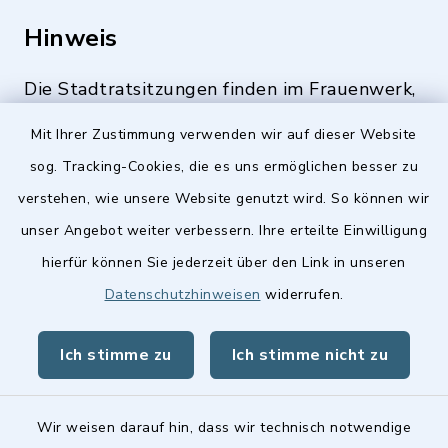
Hinweis
Die Stadtratsitzungen finden im Frauenwerk,
Deutenbacher Straße 1, 90547 Stein statt.
Mit Ihrer Zustimmung verwenden wir auf dieser Website
sog. Tracking-Cookies, die es uns ermöglichen besser zu
verstehen, wie unsere Website genutzt wird. So können wir
Quicklinks
unser Angebot weiter verbessern. Ihre erteilte Einwilligung
hierfür können Sie jederzeit über den Link in unseren
Stellenangebote
Datenschutzhinweisen
widerrufen.
BayernPortal
Ich stimme zu
Ich stimme nicht zu
Landkreis Fürth
Wir weisen darauf hin, dass wir technisch notwendige