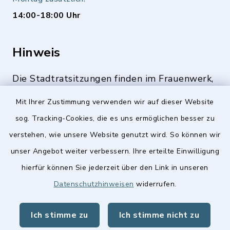
14:00-18:00 Uhr
Hinweis
Die Stadtratsitzungen finden im Frauenwerk,
Deutenbacher Straße 1, 90547 Stein statt.
Mit Ihrer Zustimmung verwenden wir auf dieser Website
sog. Tracking-Cookies, die es uns ermöglichen besser zu
verstehen, wie unsere Website genutzt wird. So können wir
Quicklinks
unser Angebot weiter verbessern. Ihre erteilte Einwilligung
hierfür können Sie jederzeit über den Link in unseren
Stellenangebote
Datenschutzhinweisen
widerrufen.
BayernPortal
Ich stimme zu
Ich stimme nicht zu
Landkreis Fürth