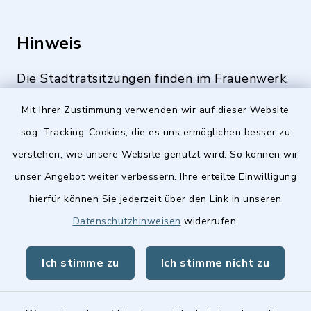
Hinweis
Die Stadtratsitzungen finden im Frauenwerk,
Deutenbacher Straße 1, 90547 Stein statt.
Mit Ihrer Zustimmung verwenden wir auf dieser Website
sog. Tracking-Cookies, die es uns ermöglichen besser zu
verstehen, wie unsere Website genutzt wird. So können wir
Quicklinks
unser Angebot weiter verbessern. Ihre erteilte Einwilligung
hierfür können Sie jederzeit über den Link in unseren
Stellenangebote
Datenschutzhinweisen
widerrufen.
BayernPortal
Ich stimme zu
Ich stimme nicht zu
Landkreis Fürth