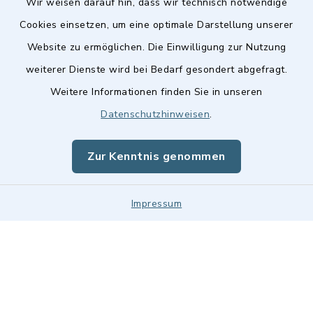
Wir weisen darauf hin, dass wir technisch notwendige
Cookies einsetzen, um eine optimale Darstellung unserer
Website zu ermöglichen. Die Einwilligung zur Nutzung
Kontakt
weiterer Dienste wird bei Bedarf gesondert abgefragt.
Weitere Informationen finden Sie in unseren
Barrierefreiheit
Datenschutzhinweisen
.
Datenschutz
Zur Kenntnis genommen
Impressum
Impressum
Sitemap
Cookie-Einstellungen