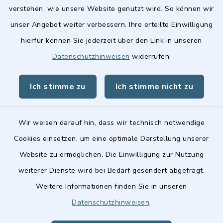
verstehen, wie unsere Website genutzt wird. So können wir
Quicklinks
unser Angebot weiter verbessern. Ihre erteilte Einwilligung
hierfür können Sie jederzeit über den Link in unseren
Stellenangebote
Datenschutzhinweisen
widerrufen.
BayernPortal
Ich stimme zu
Ich stimme nicht zu
Landkreis Fürth
Wir weisen darauf hin, dass wir technisch notwendige
Cookies einsetzen, um eine optimale Darstellung unserer
Website zu ermöglichen. Die Einwilligung zur Nutzung
Kontakt
weiterer Dienste wird bei Bedarf gesondert abgefragt.
Weitere Informationen finden Sie in unseren
Barrierefreiheit
Datenschutzhinweisen
.
Datenschutz