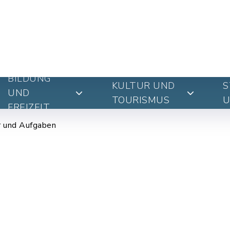
BILDUNG
KULTUR UND
S
UND
TOURISMUS
U
FREIZEIT
 und Aufgaben