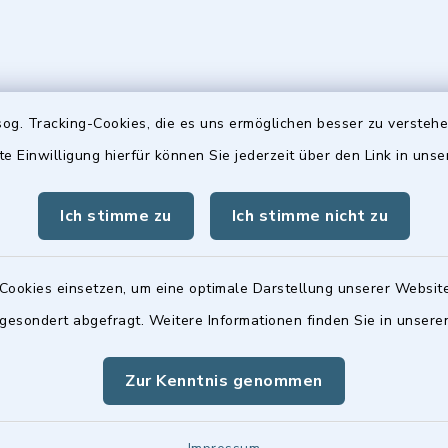
gszeiten
Hinweis
og. Tracking-Cookies, die es uns ermöglichen besser zu versteh
te Einwilligung hierfür können Sie jederzeit über den Link in uns
Freitag:
Die Stadtratsitzungen 
00 Uhr
Frauenwerk, Deutenba
Ich stimme zu
Ich stimme nicht zu
Straße 1, 90547 Stein 
tzlich:
00 Uhr
Cookies einsetzen, um eine optimale Darstellung unserer Website
 gesondert abgefragt. Weitere Informationen finden Sie in unser
Zur Kenntnis genommen