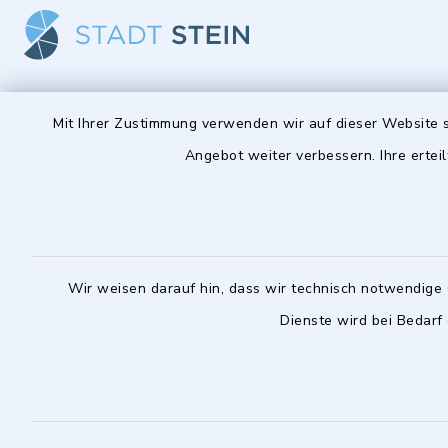
Stadt Stein
Öffnun
Mit Ihrer Zustimmung verwenden wir auf dieser Website s
Angebot weiter verbessern. Ihre erteil
Montag bis 
Hauptstraße 56
90547 Stein
08:00-12:
0911 6801-0
Montag zusä
0911 6801-1977
14:00-18:
Wir weisen darauf hin, dass wir technisch notwendige 
info@stadt-stein.de
Dienste wird bei Bedarf
facebook
instagram
youtube
LinkedIn