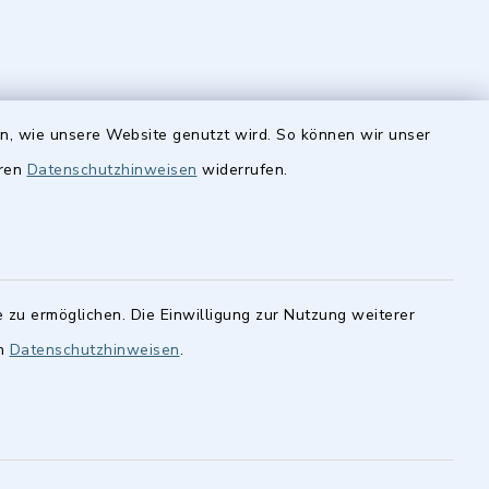
Quicklinks
en, wie unsere Website genutzt wird. So können wir unser
eren
Datenschutzhinweisen
widerrufen.
Stellenangebote
finden im
cher
BayernPortal
statt.
Landkreis Fürth
 zu ermöglichen. Die Einwilligung zur Nutzung weiterer
en
Datenschutzhinweisen
.