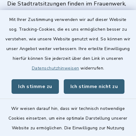
Die Stadtratsitzungen finden im Frauenwerk,
Deutenbacher Straße 1, 90547 Stein statt.
Mit Ihrer Zustimmung verwenden wir auf dieser Website
sog. Tracking-Cookies, die es uns ermöglichen besser zu
verstehen, wie unsere Website genutzt wird. So können wir
Quicklinks
unser Angebot weiter verbessern. Ihre erteilte Einwilligung
hierfür können Sie jederzeit über den Link in unseren
Stellenangebote
Datenschutzhinweisen
widerrufen.
BayernPortal
Ich stimme zu
Ich stimme nicht zu
Landkreis Fürth
Wir weisen darauf hin, dass wir technisch notwendige
Cookies einsetzen, um eine optimale Darstellung unserer
Website zu ermöglichen. Die Einwilligung zur Nutzung
Kontakt