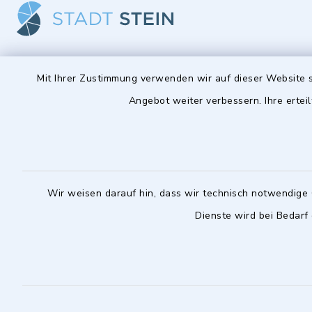
Stadt Stein
Öffnun
Mit Ihrer Zustimmung verwenden wir auf dieser Website s
Angebot weiter verbessern. Ihre erteil
Montag bis 
Hauptstraße 56
90547 Stein
08:00-12:
0911 6801-0
Montag zusä
0911 6801-1977
14:00-18:
Wir weisen darauf hin, dass wir technisch notwendige 
info@stadt-stein.de
Dienste wird bei Bedarf
facebook
instagram
youtube
LinkedIn