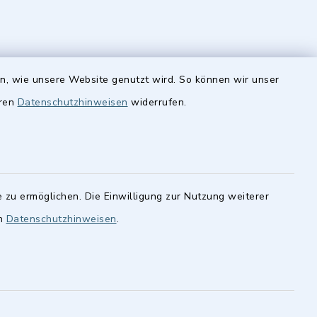
Quicklinks
en, wie unsere Website genutzt wird. So können wir unser
eren
Datenschutzhinweisen
widerrufen.
Stellenangebote
finden im
cher
BayernPortal
statt.
Landkreis Fürth
 zu ermöglichen. Die Einwilligung zur Nutzung weiterer
en
Datenschutzhinweisen
.