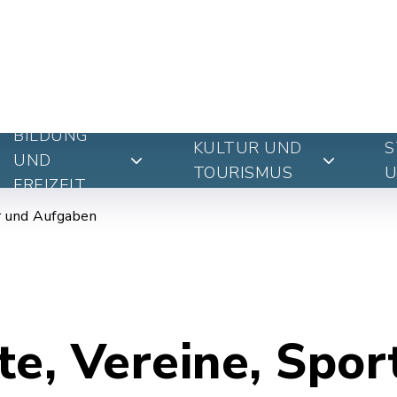
BILDUNG
KULTUR UND
S
UND
TOURISMUS
U
FREIZEIT
 und Aufgaben
te, Vereine, Spor