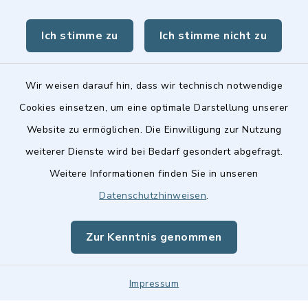
BayernPortal
Ich stimme zu
Ich stimme nicht zu
Landkreis Fürth
Wir weisen darauf hin, dass wir technisch notwendige
Cookies einsetzen, um eine optimale Darstellung unserer
Website zu ermöglichen. Die Einwilligung zur Nutzung
Kontakt
weiterer Dienste wird bei Bedarf gesondert abgefragt.
Weitere Informationen finden Sie in unseren
Barrierefreiheit
Datenschutzhinweisen
.
Datenschutz
Zur Kenntnis genommen
Impressum
Impressum
Sitemap