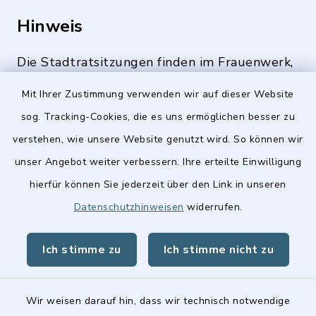
Hinweis
Die Stadtratsitzungen finden im Frauenwerk,
Deutenbacher Straße 1, 90547 Stein statt.
Mit Ihrer Zustimmung verwenden wir auf dieser Website
sog. Tracking-Cookies, die es uns ermöglichen besser zu
verstehen, wie unsere Website genutzt wird. So können wir
Quicklinks
unser Angebot weiter verbessern. Ihre erteilte Einwilligung
hierfür können Sie jederzeit über den Link in unseren
Stellenangebote
Datenschutzhinweisen
widerrufen.
BayernPortal
Ich stimme zu
Ich stimme nicht zu
Landkreis Fürth
Wir weisen darauf hin, dass wir technisch notwendige