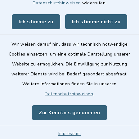
Datenschutzhinweisen
widerrufen.
BayernPortal
Ich stimme zu
Ich stimme nicht zu
Landkreis Fürth
Wir weisen darauf hin, dass wir technisch notwendige
Cookies einsetzen, um eine optimale Darstellung unserer
Website zu ermöglichen. Die Einwilligung zur Nutzung
Kontakt
weiterer Dienste wird bei Bedarf gesondert abgefragt.
Weitere Informationen finden Sie in unseren
Barrierefreiheit
Datenschutzhinweisen
.
Datenschutz
Zur Kenntnis genommen
Impressum
Sitemap
Impressum