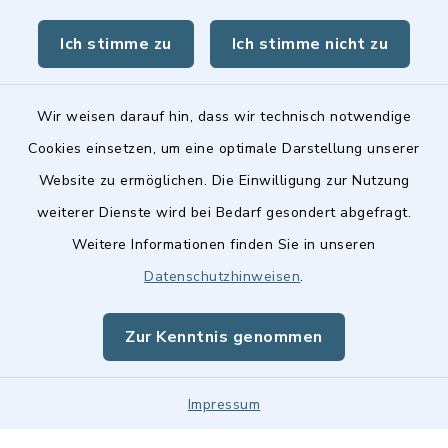
BayernPortal
Ich stimme zu
Ich stimme nicht zu
Landkreis Fürth
Wir weisen darauf hin, dass wir technisch notwendige
Cookies einsetzen, um eine optimale Darstellung unserer
Website zu ermöglichen. Die Einwilligung zur Nutzung
Kontakt
weiterer Dienste wird bei Bedarf gesondert abgefragt.
Weitere Informationen finden Sie in unseren
Barrierefreiheit
Datenschutzhinweisen
.
Datenschutz
Zur Kenntnis genommen
Impressum
Impressum
Sitemap