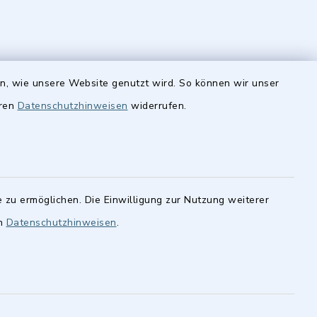
en, wie unsere Website genutzt wird. So können wir unser
Quicklinks
eren
Datenschutzhinweisen
widerrufen.
Stellenangebote
finden im
cher
BayernPortal
statt.
 zu ermöglichen. Die Einwilligung zur Nutzung weiterer
Landkreis Fürth
en
Datenschutzhinweisen
.