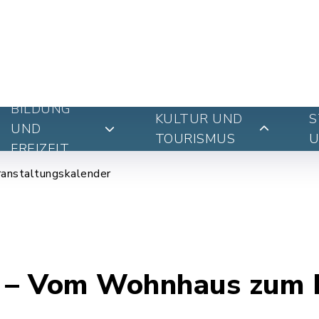
BILDUNG
KULTUR UND
S
UND
TOURISMUS
U
FREIZEIT
ranstaltungskalender
n – Vom Wohnhaus zum 