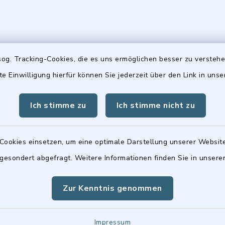
og. Tracking-Cookies, die es uns ermöglichen besser zu versteh
gszeiten
Hinweis
te Einwilligung hierfür können Sie jederzeit über den Link in uns
Freitag:
Die Stadtratsitzungen 
Ich stimme zu
Ich stimme nicht zu
00 Uhr
Frauenwerk, Deutenba
Straße 1, 90547 Stein 
tzlich:
Cookies einsetzen, um eine optimale Darstellung unserer Website
00 Uhr
 gesondert abgefragt. Weitere Informationen finden Sie in unser
Zur Kenntnis genommen
Impressum