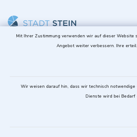
Mit Ihrer Zustimmung verwenden wir auf dieser Website s
Stadt Stein
Öffnun
Angebot weiter verbessern. Ihre erteil
Montag bis 
Hauptstraße 56
90547 Stein
08:00-12:
0911 6801-0
Montag zusä
Wir weisen darauf hin, dass wir technisch notwendige 
0911 6801-1977
14:00-18:
Dienste wird bei Bedarf
info@stadt-stein.de
facebook
instagram
youtube
LinkedIn