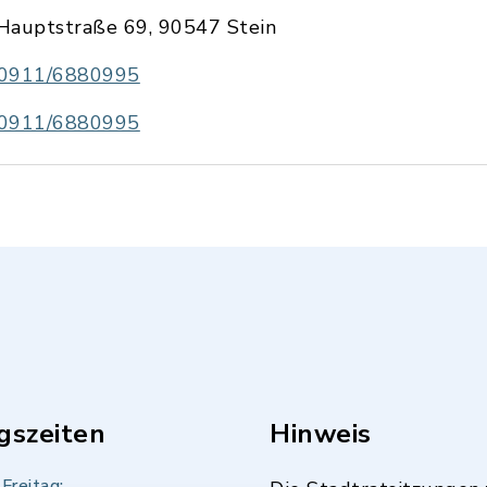
Hauptstraße 69, 90547 Stein
0911/6880995
0911/6880995
gszeiten
Hinweis
Freitag: