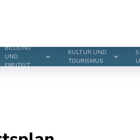
BILDUNG
KULTUR UND
S
UND
TOURISMUS
U
FREIZEIT
rtsplan