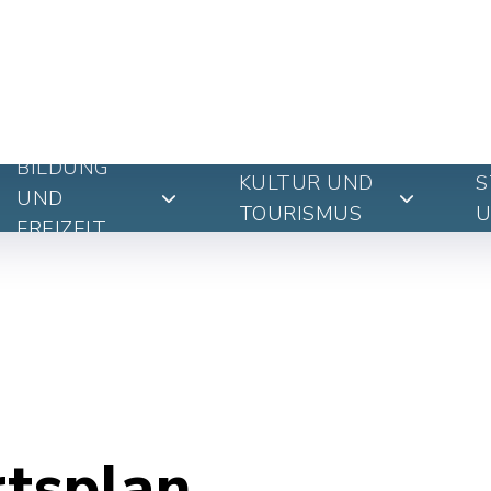
BILDUNG
KULTUR UND
S
UND
TOURISMUS
U
FREIZEIT
rtsplan