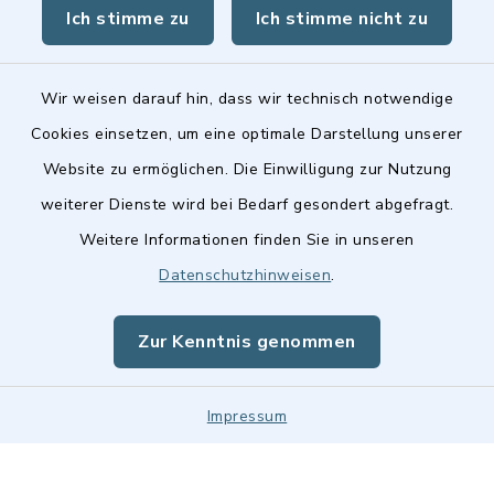
Ich stimme zu
Ich stimme nicht zu
Landkreis Fürth
Wir weisen darauf hin, dass wir technisch notwendige
Cookies einsetzen, um eine optimale Darstellung unserer
Website zu ermöglichen. Die Einwilligung zur Nutzung
Kontakt
weiterer Dienste wird bei Bedarf gesondert abgefragt.
Weitere Informationen finden Sie in unseren
Barrierefreiheit
Datenschutzhinweisen
.
Datenschutz
Zur Kenntnis genommen
Impressum
Impressum
Sitemap
Cookie-Einstellungen