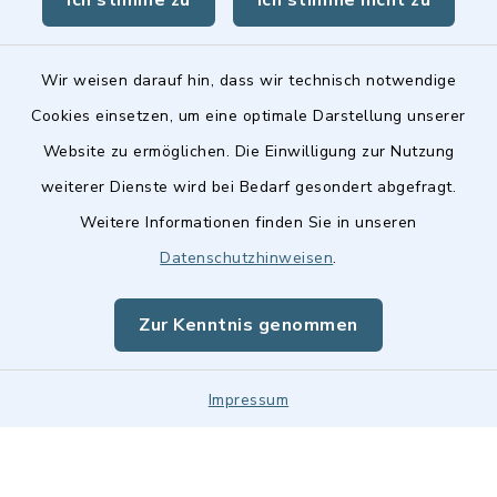
Ich stimme zu
Ich stimme nicht zu
Wir weisen darauf hin, dass wir technisch notwendige
Cookies einsetzen, um eine optimale Darstellung unserer
Kontakt
Website zu ermöglichen. Die Einwilligung zur Nutzung
Barrierefreiheit
weiterer Dienste wird bei Bedarf gesondert abgefragt.
Weitere Informationen finden Sie in unseren
Datenschutz
Datenschutzhinweisen
.
Impressum
Zur Kenntnis genommen
Sitemap
Impressum
Cookie-Einstellungen