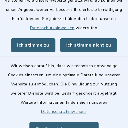
verstehen, wie unsere Website genutzt wird. So können wir
Landkreis Fürth
unser Angebot weiter verbessern. Ihre erteilte Einwilligung
hierfür können Sie jederzeit über den Link in unseren
Datenschutzhinweisen
widerrufen.
Ich stimme zu
Ich stimme nicht zu
Kontakt
Barrierefreiheit
Wir weisen darauf hin, dass wir technisch notwendige
Cookies einsetzen, um eine optimale Darstellung unserer
Datenschutz
Website zu ermöglichen. Die Einwilligung zur Nutzung
Impressum
weiterer Dienste wird bei Bedarf gesondert abgefragt.
Weitere Informationen finden Sie in unseren
Sitemap
Datenschutzhinweisen
.
Cookie-Einstellungen